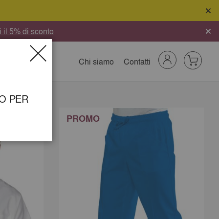
i il 5% di sconto
Chi siamo
Contatti
Cerca
Carrello
NO PER
PROMO