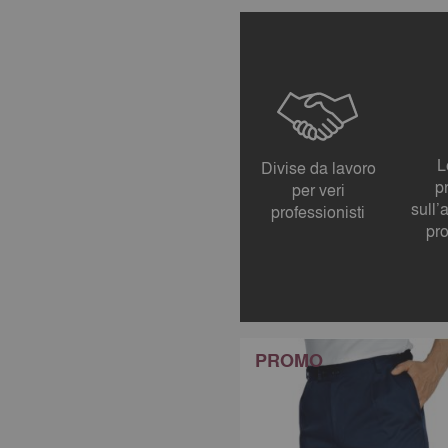
L
Divise da lavoro
p
per veri
sull’
professionisti
pr
PROMO