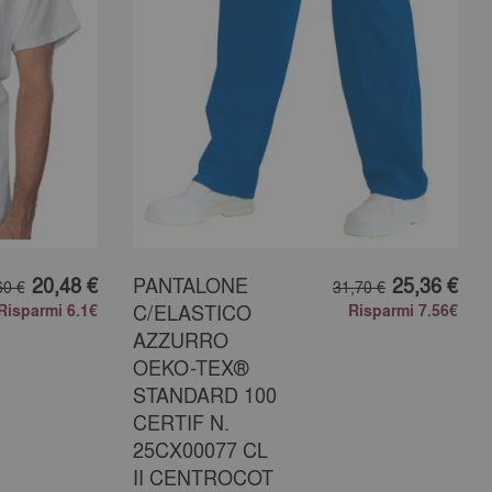
20,48 €
PANTALONE
25,36 €
60 €
31,70 €
Risparmi 6.1€
C/ELASTICO
Risparmi 7.56€
AZZURRO
OEKO-TEX®
STANDARD 100
CERTIF N.
25CX00077 CL
II CENTROCOT