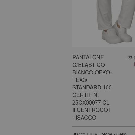
PANTALONE
23,
C/ELASTICO
BIANCO OEKO-
TEX®
STANDARD 100
CERTIF N.
25CX00077 CL
II CENTROCOT
- ISACCO
Bianco
100% Cotone - Oeko