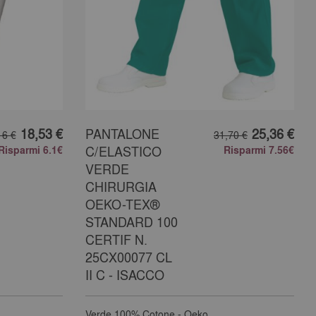
18,53 €
PANTALONE
25,36 €
16 €
31,70 €
Risparmi 6.1€
C/ELASTICO
Risparmi 7.56€
VERDE
CHIRURGIA
OEKO-TEX®
STANDARD 100
CERTIF N.
25CX00077 CL
II C - ISACCO
Verde
100% Cotone - Oeko