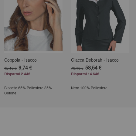
Coppola - Isacco
Giacca Deborah - Isacco
9,74 €
58,54 €
12,18 €
73,18 €
Risparmi 2.44€
Risparmi 14.64€
Biscotto
65% Poliestere 35%
Nero
100% Poliestere
Cotone