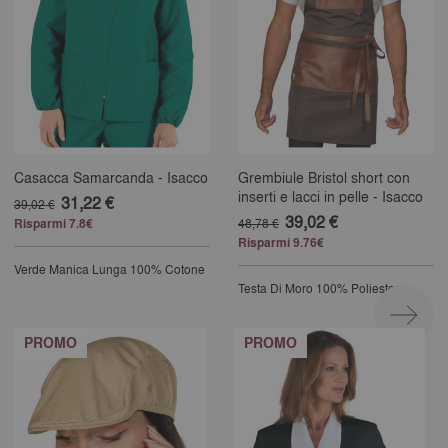
Casacca Samarcanda - Isacco
Grembiule Bristol short con
inserti e lacci in pelle - Isacco
31,22 €
39,02 €
39,02 €
Risparmi 7.8€
48,78 €
Risparmi 9.76€
Verde
Manica Lunga
100% Cotone
Testa Di Moro
100% Poliestere
PROMO
PROMO