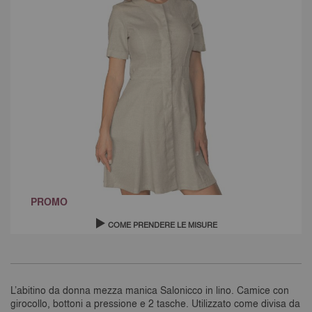
VEDI TUTTI I PRODOTTI
PANTALONI GONNE E BERMUDA
MAGLIERIA POLO MAGLIETTE
GREMBIULI
DIVISE ASA
VEDI TUTTI I PRODOTTI
PANTALONI GONNE E BERMUDA
MAGLIERIA POLO MAGLIETTE
VEDI TUTTI I PRODOTTI
VEDI TUTTI I PRODOTTI
PANTALONI GONNE E BERMUDA
PANTALONI EXTRA LARGE
Vai
PROMO
VEDI TUTTI I PRODOTTI
all'inizio
della
COME PRENDERE LE MISURE
galleria
di
immagini
L’abitino da donna mezza manica Salonicco in lino. Camice con
girocollo, bottoni a pressione e 2 tasche. Utilizzato come divisa da