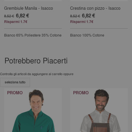
Grembiule Manila - Isacco
Crestina con pizzo - Isacco
6,82 €
6,82 €
8,52 €
8,52 €
Risparmi 1.7€
Risparmi 1.7€
Bianco
65% Poliestere 35% Cotone
Bianco
100% Cotone
33.33333333333333% completed
Potrebbero Piacerti
Controlla gli articoli da aggiungere al carrello oppure
seleziona tutto
PROMO
PROMO