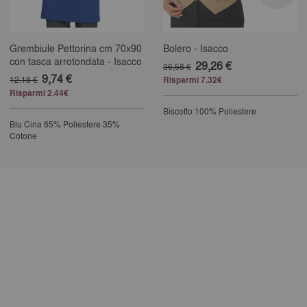
Grembiule Pettorina cm 70x90
Bolero - Isacco
con tasca arrotondata - Isacco
29,26 €
36,58 €
9,74 €
12,18 €
Risparmi 7.32€
Risparmi 2.44€
Biscotto
100% Poliestere
Blu Cina
65% Poliestere 35%
Cotone
25% completed