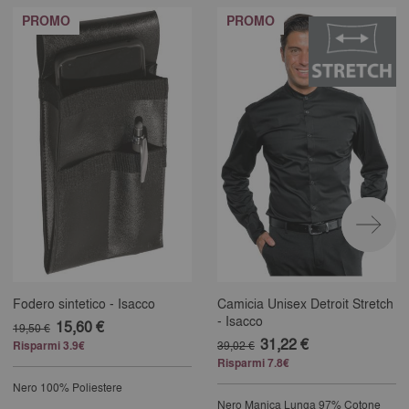
PROMO
PROMO
Fodero sintetico - Isacco
Camicia Unisex Detroit Stretch
- Isacco
15,60 €
19,50 €
31,22 €
Risparmi 3.9€
39,02 €
Risparmi 7.8€
Nero
100% Poliestere
Nero
Manica Lunga
97% Cotone