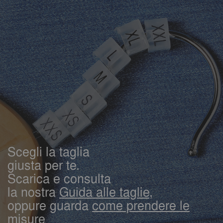
Scegli la taglia
giusta per te.
Scarica e consulta
la nostra
Guida alle taglie,
oppure guarda
come prendere le
misure