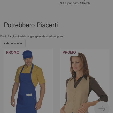
3% Spandex - Stretch
25% completed
Potrebbero Piacerti
Controlla gli articoli da aggiungere al carrello oppure
seleziona tutto
PROMO
PROMO