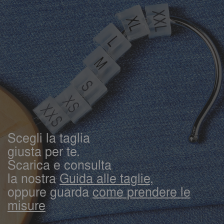
Scegli la taglia
giusta per te.
Scarica e consulta
la nostra
Guida alle taglie,
oppure guarda
come prendere le
misure