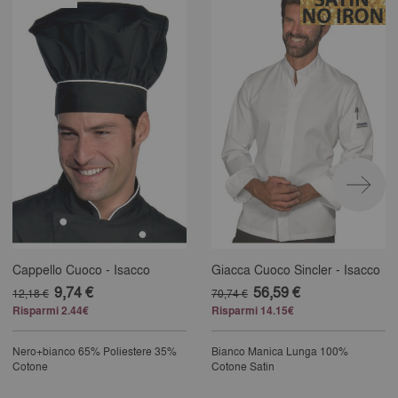
Cappello Cuoco - Isacco
Giacca Cuoco Sincler - Isacco
9,74 €
56,59 €
12,18 €
70,74 €
Risparmi 2.44€
Risparmi 14.15€
Nero+bianco
65% Poliestere 35%
Bianco
Manica Lunga
100%
Cotone
Cotone Satin
25% completed