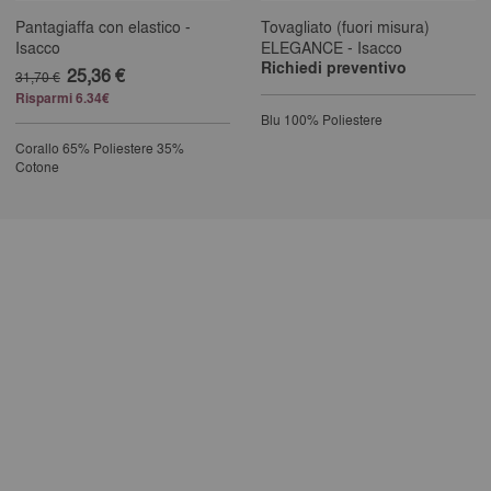
Pantagiaffa con elastico -
Tovagliato (fuori misura)
Isacco
ELEGANCE - Isacco
Richiedi preventivo
25,36 €
31,70 €
Risparmi 6.34€
Blu
100% Poliestere
Corallo
65% Poliestere 35%
Cotone
25% completed