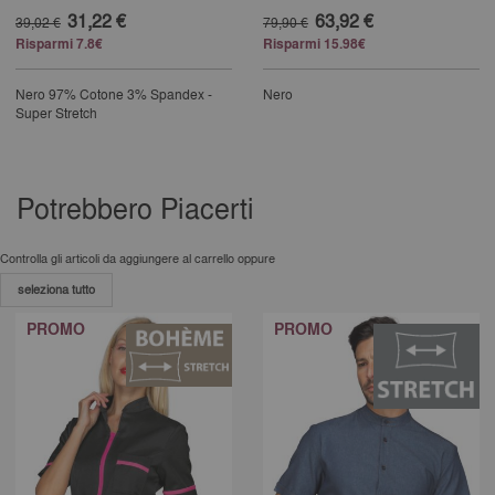
31,22 €
63,92 €
39,02 €
79,90 €
Risparmi 7.8€
Risparmi 15.98€
Nero
97% Cotone 3% Spandex -
Nero
Super Stretch
25% completed
Potrebbero Piacerti
Controlla gli articoli da aggiungere al carrello oppure
seleziona tutto
PROMO
PROMO