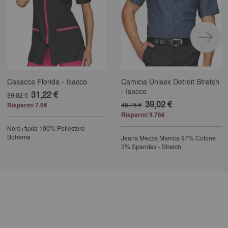
Casacca Florida - Isacco
Camicia Unisex Detroit Stretch
- Isacco
31,22 €
39,02 €
39,02 €
Risparmi 7.8€
48,78 €
Risparmi 9.76€
Nero+fuxia
100% Poliestere
Bohème
Jeans
Mezza Manica
97% Cotone
3% Spandex - Stretch
25% completed