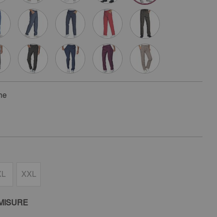
ne
XL
XXL
MISURE