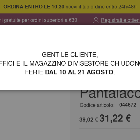
ORDINA ENTRO LE 10:30
ricevi il tuo ordine entro 24h/48h
i gratuite per ordini superiori a €39
Registrati e ottien
Chiudi
Cerca
GENTILE CLIENTE,
FFICI E IL MAGAZZINO DIVISESTORE CHIUDO
FERIE
.
DAL 10 AL 21 AGOSTO
Sii il primo a recensire 
Pantalacc
044672
Codice articolo:
31,22 €
39,02 €