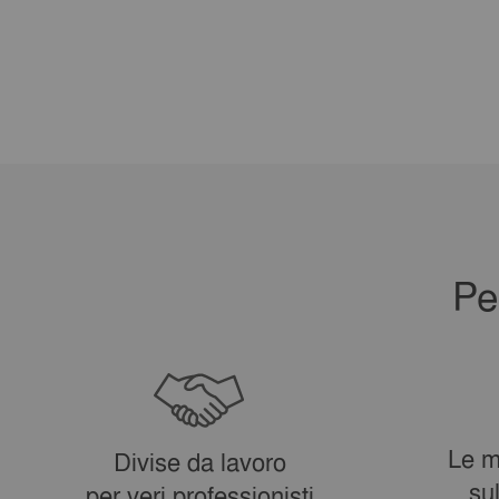
Pe
Le m
Divise da lavoro
su
per veri professionisti