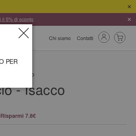
i il 5% di sconto
Chi siamo
Contatti
Cerca
Carrello
NO PER
questo prodotto
io - Isacco
Risparmi 7.8€