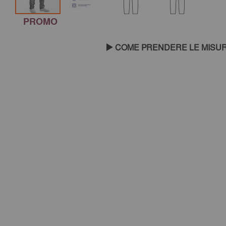
Vai
PROMO
all'inizio
della
COME PRENDERE LE MISU
galleria
di
immagini