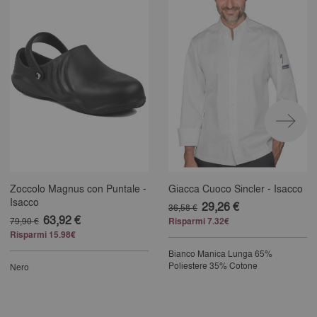
Zoccolo Magnus con Puntale -
Giacca Cuoco Sincler - Isacco
Isacco
29,26 €
36,58 €
63,92 €
79,90 €
Risparmi 7.32€
Risparmi 15.98€
Bianco
Manica Lunga
65%
Poliestere 35% Cotone
Nero
25% completed