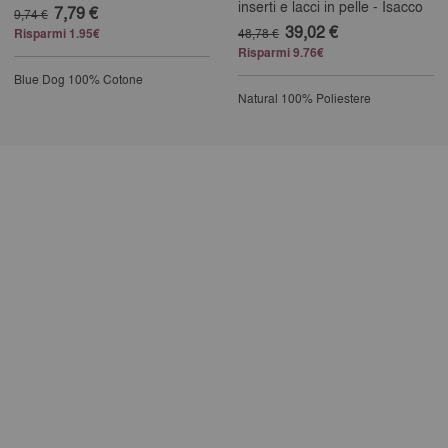
inserti e lacci in pelle - Isacco
7,79 €
9,74 €
39,02 €
Risparmi 1.95€
48,78 €
Risparmi 9.76€
Blue Dog
100% Cotone
Natural
100% Poliestere
25% completed