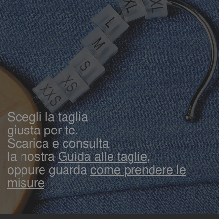
Scegli la taglia
giusta per te.
Scarica e consulta
la nostra
Guida alle taglie,
oppure guarda
come prendere le
misure